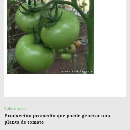
Post
Published In
Producción promedio que puede generar una
navigation
planta de tomate